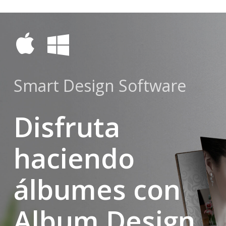
Skip
to
main
content
Smart Design Software
Disfruta
haciendo
álbumes con
Album Design